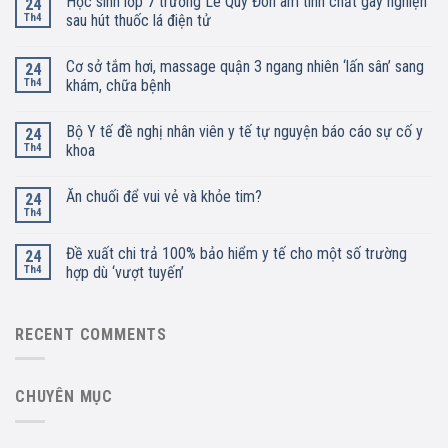
Học sinh lớp 7 trường Lê Quý Đôn âm tính chất gây nghiện
24
Th4
sau hút thuốc lá điện tử
Cơ sở tắm hơi, massage quận 3 ngang nhiên ‘lấn sân’ sang
24
Th4
khám, chữa bệnh
Bộ Y tế đề nghị nhân viên y tế tự nguyện báo cáo sự cố y
24
Th4
khoa
Ăn chuối để vui vẻ và khỏe tim?
24
Th4
Đề xuất chi trả 100% bảo hiểm y tế cho một số trường
24
Th4
hợp dù ‘vượt tuyến’
RECENT COMMENTS
CHUYÊN MỤC