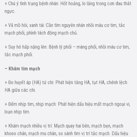
+ Chú ý tình trạng bệnh nhân: Hốt hoảng, lo lắng trong cơn đau thắt
ngực.
+ Vã mồ hôi, xanh tái: Cần tìm nguyên nhân nhồi máu cơ tim, tắc
mạch phổi, phình tách động mạch chủ.
+ Suy hô hấp nặng lên: Bệnh lý phổi – màng phổi, nhồi máu cơ tim,
tắc mạch phổi.
– Khám tim mạch
+ Đo huyết áp (HA) tứ chi: Phát hiện tăng HA, tụt HA, chênh lệch
HA giữa các chi.
+ Đếm nhịp tim, nhịp mạch: Phát hiện dấu hiệu mất mạch ngoại vi,
loạn nhịp tim.
+ Khám mạch nhiều vị trí: Mạch quay hai bên, mạch bẹn, mạch
khoeo chân, mạch mu chân, so sánh tìm vị trí tắc mạch. Dấu hiệu