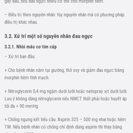
gây đau, nếu đau ngực nhiều có thể cho morphin tiêm.
– Điều trị theo nguyên nhân: tùy nguyên nhân mà có phương pháp
điều trị khác nhau.
3.2. Xử trí một số nguyên nhân đau ngực
3.2.1. Nhồi máu cơ tim cấp
– Xử trí ban đầu:
+ Cho bệnh nhân nằm tại giường, thở oxy và giảm đau ngực bằng
morphin tiêm tĩnh mạch.
+ Nitroglycerin 0,4 mg ngậm dưới lưỡi hoặc natispray xịt dưới lưỡi.
Lưu ý không dùng nitroglycerin nếu NMCT thất phải hoặc huyết áp
tối đa < 90 mmHg.
+ Chống ngưng kết tiểu cầu: Aspirin 325 – 500 mg nhai hoặc tiêm
TM. Nếu bệnh nhân có chống chỉ định dùng aspirin thì thay bằng