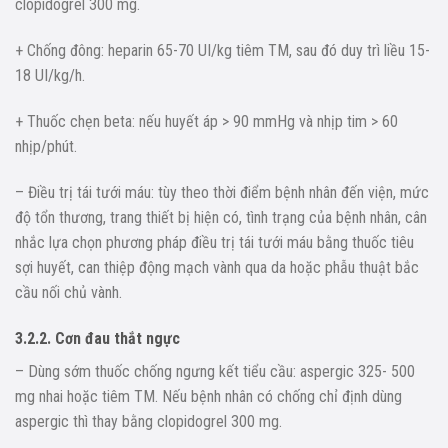
clopidogrel 300 mg.
+ Chống đông: heparin 65-70 UI/kg tiêm TM, sau đó duy trì liều 15-
18 UI/kg/h.
+ Thuốc chẹn beta: nếu huyết áp > 90 mmHg và nhịp tim > 60
nhịp/phút.
– Điều trị tái tưới máu: tùy theo thời điểm bệnh nhân đến viện, mức
độ tổn thương, trang thiết bị hiện có, tình trạng của bệnh nhân, cân
nhắc lựa chọn phương pháp điều trị tái tưới máu bằng thuốc tiêu
sợi huyết, can thiệp động mạch vành qua da hoặc phẫu thuật bắc
cầu nối chủ vành.
3.2.2. Cơn đau thắt ngực
– Dùng sớm thuốc chống ngưng kết tiểu cầu: aspergic 325- 500
mg nhai hoặc tiêm TM. Nếu bệnh nhân có chống chỉ định dùng
aspergic thì thay bằng clopidogrel 300 mg.