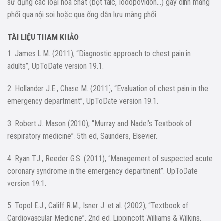
sử dụng các loại hoá chất (bột talc, Iodopovidon…) gây dính màng
phổi qua nội soi hoặc qua ống dẫn lưu màng phổi.
TÀI LIỆU THAM KHẢO
1. James L.M. (2011), “Diagnostic approach to chest pain in
adults”, UpToDate version 19.1.
2. Hollander J.E., Chase M. (2011), “Evaluation of chest pain in the
emergency department”, UpToDate version 19.1.
3. Robert J. Mason (2010), “Murray and Nadel’s Textbook of
respiratory medicine”, 5th ed, Saunders, Elsevier.
4. Ryan T.J., Reeder G.S. (2011), “Management of suspected acute
coronary syndrome in the emergency department”. UpToDate
version 19.1.
5. Topol E.J., Califf R.M., Isner J. et al. (2002), “Textbook of
Cardiovascular Medicine”, 2nd ed, Lippincott Williams & Wilkins.