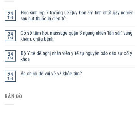
Học sinh lớp 7 trường Lê Quý Đôn âm tính chất gây nghiện
24
Th4
sau hút thuốc lá điện tử
Cơ sở tắm hơi, massage quận 3 ngang nhiên ‘lấn sân’ sang
24
Th4
khám, chữa bệnh
Bộ Y tế đề nghị nhân viên y tế tự nguyện báo cáo sự cố y
24
Th4
khoa
Ăn chuối để vui vẻ và khỏe tim?
24
Th4
BẢN ĐỒ