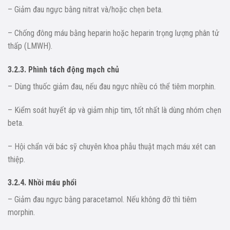
– Giảm đau ngực bằng nitrat và/hoặc chẹn beta.
– Chống đông máu bằng heparin hoặc heparin trọng lượng phân tử
thấp (LMWH).
3.2.3. Phình tách động mạch chủ
– Dùng thuốc giảm đau, nếu đau ngực nhiều có thể tiêm morphin.
– Kiểm soát huyết áp và giảm nhịp tim, tốt nhất là dùng nhóm chẹn
beta.
– Hội chẩn với bác sỹ chuyên khoa phẫu thuật mạch máu xét can
thiệp.
3.2.4. Nhồi máu phổi
– Giảm đau ngực bằng paracetamol. Nếu không đỡ thì tiêm
morphin.