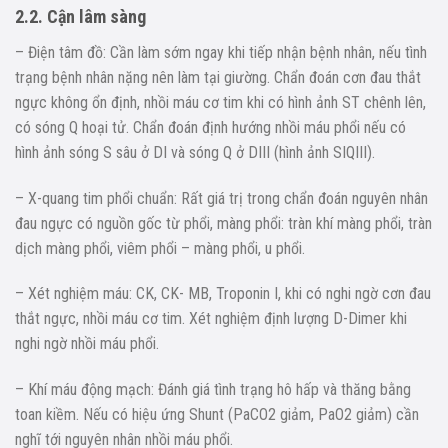
2.2. Cận lâm sàng
– Điện tâm đồ: Cần làm sớm ngay khi tiếp nhận bệnh nhân, nếu tình
trạng bệnh nhân nặng nên làm tại giường. Chẩn đoán cơn đau thắt
ngực không ổn định, nhồi máu cơ tim khi có hình ảnh ST chênh lên,
có sóng Q hoại tử. Chẩn đoán định hướng nhồi máu phổi nếu có
hình ảnh sóng S sâu ở DI và sóng Q ở DIII (hình ảnh SIQIII).
– X-quang tim phổi chuẩn: Rất giá trị trong chẩn đoán nguyên nhân
đau ngực có nguồn gốc từ phổi, màng phổi: tràn khí màng phổi, tràn
dịch màng phổi, viêm phổi – màng phổi, u phổi.
– Xét nghiệm máu: CK, CK- MB, Troponin I, khi có nghi ngờ cơn đau
thắt ngực, nhồi máu cơ tim. Xét nghiệm định lượng D-Dimer khi
nghi ngờ nhồi máu phổi.
– Khí máu động mạch: Đánh giá tình trạng hô hấp và thăng bằng
toan kiềm. Nếu có hiệu ứng Shunt (PaCO2 giảm, PaO2 giảm) cần
nghĩ tới nguyên nhân nhồi máu phổi.