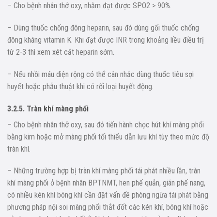
– Cho bệnh nhân thở oxy, nhằm đạt được SPO2 > 90%.
– Dùng thuốc chống đông heparin, sau đó dùng gối thuốc chống
đông kháng vitamin K. Khi đạt được INR trong khoảng liều điều trị
từ 2-3 thì xem xét cắt heparin sớm.
– Nếu nhồi máu diện rộng có thể cân nhắc dùng thuốc tiêu sợi
huyết hoặc phẫu thuật khi có rối loại huyết động.
3.2.5. Tràn khí màng phổi
– Cho bệnh nhân thở oxy, sau đó tiến hành chọc hút khí màng phổi
bằng kim hoặc mở màng phổi tối thiểu dẫn lưu khí tùy theo mức độ
tràn khí.
– Những trường hợp bị tràn khí màng phổi tái phát nhiều lần, tràn
khí màng phổi ở bệnh nhân BPTNMT, hen phế quản, giãn phế nang,
có nhiều kén khí bóng khí cần đặt vấn đề phòng ngừa tái phát bằng
phương pháp nội soi màng phổi thắt đốt các kén khí, bóng khí hoặc