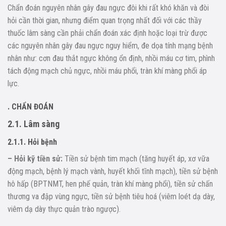
Chẩn đoán nguyên nhân gây đau ngực đôi khi rất khó khăn và đòi
hỏi cần thời gian, nhưng điểm quan trọng nhất đối với các thầy
thuốc lâm sàng cần phải chẩn đoán xác định hoặc loại trừ được
các nguyên nhân gây đau ngực nguy hiểm, đe dọa tính mạng bệnh
nhân như: cơn đau thắt ngực không ổn định, nhồi máu cơ tim, phình
tách động mạch chủ ngực, nhồi máu phổi, tràn khí màng phổi áp
lực.
. CHẨN ĐOÁN
2.1. Lâm sàng
2.1.1. Hỏi bệnh
– Hỏi kỹ tiền sử:
Tiền sử bệnh tim mạch (tăng huyết áp, xơ vữa
động mạch, bệnh lý mạch vành, huyết khối tĩnh mạch), tiền sử bệnh
hô hấp (BPTNMT, hen phế quản, tràn khí màng phổi), tiền sử chấn
thương va đập vùng ngực, tiền sử bệnh tiêu hoá (viêm loét dạ dày,
viêm dạ dày thực quản trào ngược).