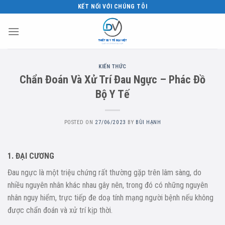
Skip
KẾT NỐI VỚI CHÚNG TÔI
to
content
KIẾN THỨC
Chẩn Đoán Và Xử Trí Đau Ngực – Phác Đồ
Bộ Y Tế
POSTED ON
27/06/2023
BY
BÙI HẠNH
1. ĐẠI CƯƠNG
Đau ngực là một triệu chứng rất thường gặp trên lâm sàng, do
nhiều nguyên nhân khác nhau gây nên, trong đó có những nguyên
nhân nguy hiểm, trực tiếp đe doạ tính mạng người bệnh nếu không
được chẩn đoán và xử trí kịp thời.