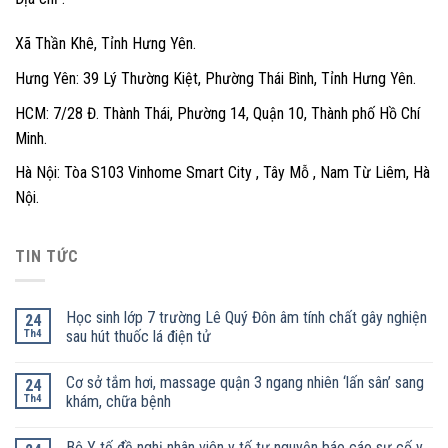
Xã Thần Khê, Tỉnh Hưng Yên.
Hưng Yên: 39 Lý Thường Kiệt, Phường Thái Bình, Tỉnh Hưng Yên.
HCM: 7/28 Đ. Thành Thái, Phường 14, Quận 10, Thành phố Hồ Chí
Minh.
Hà Nội: Tòa S103 Vinhome Smart City , Tây Mỗ , Nam Từ Liêm, Hà
Nội.
TIN TỨC
Học sinh lớp 7 trường Lê Quý Đôn âm tính chất gây nghiện
24
Th4
sau hút thuốc lá điện tử
Cơ sở tắm hơi, massage quận 3 ngang nhiên ‘lấn sân’ sang
24
Th4
khám, chữa bệnh
Bộ Y tế đề nghị nhân viên y tế tự nguyện báo cáo sự cố y