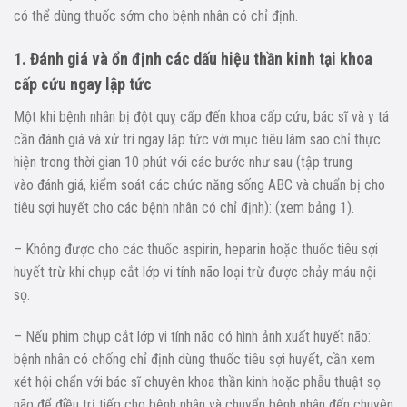
có thể dùng thuốc sớm cho bệnh nhân có chỉ định.
1. Đánh giá và ổn định các dấu hiệu thần kinh tại khoa
cấp cứu ngay lập tức
Một khi bệnh nhân bị đột quỵ cấp đến khoa cấp cứu, bác sĩ và y tá
cần đánh giá và xử trí ngay lập tức với mục tiêu làm sao chỉ thực
hiện trong thời gian 10 phút với các bước như sau (tập trung
vào đánh giá, kiểm soát các chức năng sống ABC và chuẩn bị cho
tiêu sợi huyết cho các bệnh nhân có chỉ định): (xem bảng 1).
– Không được cho các thuốc aspirin, heparin hoặc thuốc tiêu sợi
huyết trừ khi chụp cắt lớp vi tính não loại trừ được chảy máu nội
sọ.
– Nếu phim chụp cắt lớp vi tính não có hình ảnh xuất huyết não:
bệnh nhân có chống chỉ định dùng thuốc tiêu sợi huyết, cần xem
xét hội chẩn với bác sĩ chuyên khoa thần kinh hoặc phẫu thuật sọ
não để điều trị tiếp cho bệnh nhân và chuyển bệnh nhân đến chuyên