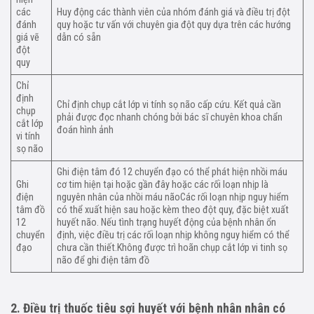
các
Huy động các thành viên của nhóm đánh giá và điều trị đột
đánh
quy hoặc tư vấn với chuyên gia đột quy dựa trên các hướng
giá vẽ
dẫn có sẵn
đột
quy
Chỉ
định
Chỉ định chụp cắt lớp vi tính sọ não cấp cứu. Kết quả cần
chụp
phải được đọc nhanh chóng bởi bác sĩ chuyên khoa chẩn
cắt lớp
đoán hình ảnh
vi tính
sọ não
Ghi điện tâm đó 12 chuyển đạo có thể phát hiện nhồi máu
Ghi
cơ tim hiện tại hoặc gần đây hoặc các rối loạn nhịp là
điện
nguyên nhân của nhồi máu nãoCác rối loạn nhịp nguy hiểm
tâm đồ
có thể xuất hiện sau hoặc kèm theo đột quy, đặc biệt xuất
12
huyết não. Nếu tình trạng huyết động của bệnh nhân ổn
chuyển
định, việc điều trị các rối loạn nhịp không nguy hiểm có thể
đạo
chưa cần thiết.Không được trì hoãn chụp cắt lớp vi tinh sọ
não để ghi điện tâm đồ
2. Điều trị thuốc tiêu sợi huyết với bệnh nhân nhân có