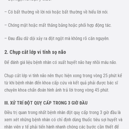
– Có bất thường về lời nói hoặc bất thường về hiểu lời nói.
– Chóng mặt hoặc mất thăng bằng hoặc phối hợp động tác.
– Đau đầu dữ dội xảy ra đột ngột mà không rõ căn nguyên.
2. Chụp cắt lớp vi tính sọ não
Để đánh giá liệu bệnh nhân có xuất huyết não hay nhồi máu não.
Chụp cắt lớp vi tính não nên thực hiện xong trong vòng 25 phút kể
từ khi bệnh nhân đến khoa cấp cứu và kết quả phải được bác sĩ
chuyên khoa chẩn đoán hình ảnh trả lời trong vòng 45 phút.
III. XỬ TRÍ ĐỘT QUỴ CẤP TRONG 3 GIỜ ĐẦU
Điều trị quan trong nhất bệnh nhân đột quỵ cấp trong 3 giờ đầu là
xem xét những bệnh nhân có chỉ định dùng thuốc tiêu sợi huyết và
nhân viên y tế phải tiến hành nhanh chóng các bước cần thiết để