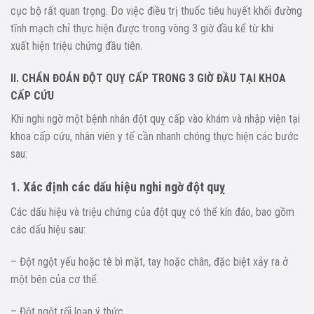
cục bộ rất quan trọng. Do việc điều trị thuốc tiêu huyết khối đường
tĩnh mạch chỉ thực hiện được trong vòng 3 giờ đầu kể từ khi
xuất hiện triệu chứng đầu tiên.
II. CHẨN ĐOÁN ĐỘT QUỴ CẤP TRONG 3 GIỜ ĐẦU TẠI KHOA
CẤP CỨU
Khi nghi ngờ một bệnh nhân đột quỵ cấp vào khám và nhập viện tại
khoa cấp cứu, nhân viên y tế cần nhanh chóng thực hiện các bước
sau:
1. Xác định các dấu hiệu nghi ngờ đột quỵ
Các dấu hiệu và triệu chứng của đột quỵ có thể kín đáo, bao gồm
các dấu hiệu sau:
– Đột ngột yếu hoặc tê bì mặt, tay hoặc chân, đặc biệt xảy ra ở
một bên của cơ thể.
– Đột ngột rối loạn ý thức.