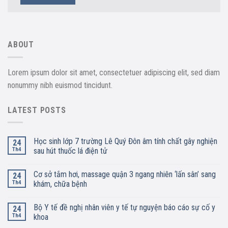
ABOUT
Lorem ipsum dolor sit amet, consectetuer adipiscing elit, sed diam
nonummy nibh euismod tincidunt.
LATEST POSTS
Học sinh lớp 7 trường Lê Quý Đôn âm tính chất gây nghiện
24
Th4
sau hút thuốc lá điện tử
Cơ sở tắm hơi, massage quận 3 ngang nhiên ‘lấn sân’ sang
24
Th4
khám, chữa bệnh
Bộ Y tế đề nghị nhân viên y tế tự nguyện báo cáo sự cố y
24
Th4
khoa