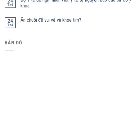
24
Th4
khoa
Ăn chuối để vui vẻ và khỏe tim?
24
Th4
BẢN ĐỒ