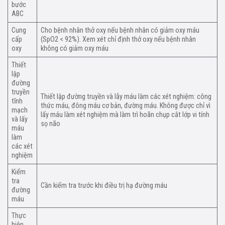
bước
ABC
Cung
Cho bệnh nhân thở oxy nếu bệnh nhân có giảm oxy máu
cấp
(SpO2 < 92%). Xem xét chỉ định thở oxy nếu bệnh nhân
oxy
không có giảm oxy máu
Thiết
lập
đường
truyền
Thiết lập đường truyền và lẫy máu làm các xét nghiệm: công
tĩnh
thức máu, đông máu cơ bản, đường máu. Không được chỉ vì
mạch
lấy máu làm xét nghiệm mà làm trì hoãn chụp cắt lớp vi tính
và lấy
sọ não
máu
làm
các xét
nghiệm
Kiểm
tra
Cần kiểm tra trước khi điều trị hạ đường máu
đường
máu
Thực
hiện