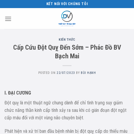
Skip
KẾT NỐI VỚI CHÚNG TÔI
to
content
KIẾN THỨC
Cấp Cứu Đột Quỵ Đến Sớm – Phác Đồ BV
Bạch Mai
POSTED ON
22/07/2023
BY
BÙI HẠNH
I. ĐẠI CƯƠNG
Đột quỵ là một thuật ngữ chung dành để chỉ tình trạng suy giảm
chức năng thần kinh cấp tính xảy ra sau khi có gián đoạn đột ngột
cấp máu đối với một vùng não chuyên biệt.
Phát hiện và xử trí ban đầu bệnh nhân bị đột quỵ cấp do thiếu máu