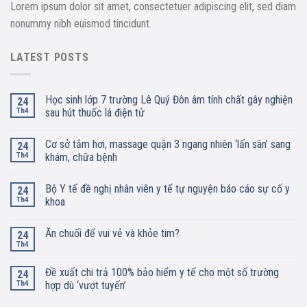
Lorem ipsum dolor sit amet, consectetuer adipiscing elit, sed diam
nonummy nibh euismod tincidunt.
LATEST POSTS
Học sinh lớp 7 trường Lê Quý Đôn âm tính chất gây nghiện
24
Th4
sau hút thuốc lá điện tử
Cơ sở tắm hơi, massage quận 3 ngang nhiên ‘lấn sân’ sang
24
Th4
khám, chữa bệnh
Bộ Y tế đề nghị nhân viên y tế tự nguyện báo cáo sự cố y
24
Th4
khoa
Ăn chuối để vui vẻ và khỏe tim?
24
Th4
Đề xuất chi trả 100% bảo hiểm y tế cho một số trường
24
Th4
hợp dù ‘vượt tuyến’