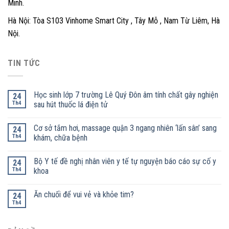
Minh.
Hà Nội: Tòa S103 Vinhome Smart City , Tây Mỗ , Nam Từ Liêm, Hà
Nội.
TIN TỨC
Học sinh lớp 7 trường Lê Quý Đôn âm tính chất gây nghiện
24
Th4
sau hút thuốc lá điện tử
Cơ sở tắm hơi, massage quận 3 ngang nhiên ‘lấn sân’ sang
24
Th4
khám, chữa bệnh
Bộ Y tế đề nghị nhân viên y tế tự nguyện báo cáo sự cố y
24
Th4
khoa
Ăn chuối để vui vẻ và khỏe tim?
24
Th4