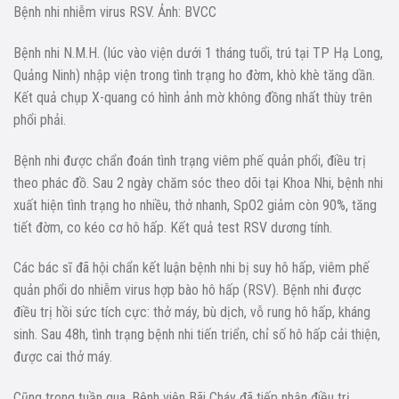
Bệnh nhi nhiễm virus RSV. Ảnh: BVCC
Bệnh nhi N.M.H. (lúc vào viện dưới 1 tháng tuổi, trú tại TP Hạ Long,
Quảng Ninh) nhập viện trong tình trạng ho đờm, khò khè tăng dần.
Kết quả chụp X-quang có hình ảnh mờ không đồng nhất thùy trên
phổi phải.
Bệnh nhi được chẩn đoán tình trạng viêm phế quản phổi, điều trị
theo phác đồ. Sau 2 ngày chăm sóc theo dõi tại Khoa Nhi, bệnh nhi
xuất hiện tình trạng ho nhiều, thở nhanh, SpO2 giảm còn 90%, tăng
tiết đờm, co kéo cơ hô hấp. Kết quả test RSV dương tính.
Các bác sĩ đã hội chẩn kết luận bệnh nhi bị suy hô hấp, viêm phế
quản phổi do nhiễm virus hợp bào hô hấp (RSV). Bệnh nhi được
điều trị hồi sức tích cực: thở máy, bù dịch, vỗ rung hô hấp, kháng
sinh. Sau 48h, tình trạng bệnh nhi tiến triển, chỉ số hô hấp cải thiện,
được cai thở máy.
Cũng trong tuần qua, Bệnh viện Bãi Cháy đã tiếp nhận điều trị