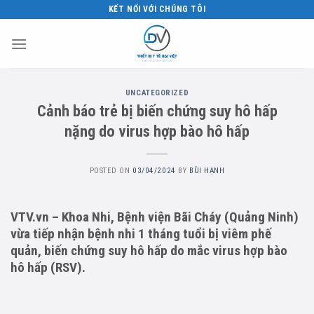
Skip
KẾT NỐI VỚI CHÚNG TÔI
to
content
UNCATEGORIZED
Cảnh báo trẻ bị biến chứng suy hô hấp
nặng do virus hợp bào hô hấp
POSTED ON
03/04/2024
BY
BÙI HẠNH
VTV.vn – Khoa Nhi, Bệnh viện Bãi Cháy (Quảng Ninh)
vừa tiếp nhận bệnh nhi 1 tháng tuổi bị viêm phế
quản, biến chứng suy hô hấp do mắc virus hợp bào
hô hấp (RSV).