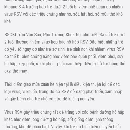
khoảng 3-4 trường hợp trẻ dưới 2 tuổi bị viêm phế quản do nhiễm
virus RSV với các triệu chứng như ho, sốt, hắt hơi, sổ mũi, thở khò
khè.
BSCKI.Trần Văn San, Phó Trưởng Khoa Nhi cho biết: Đa số trẻ dưới
2 tuổi thường nhiễm virus hợp bào hô hấp RSV. Đặc biệt những trẻ
có yếu tố nguy cơ như trẻ sơ sinh, trẻ sinh non khi nhiễm virus RSV
có thể bị biến chứng nặng như viêm phế quản phổi, viêm phổi, suy
hô hấp, xẹp phổi, ứ khí phổi… phải can thiệp điều trị hỗ trợ bằng thở
oxy, thở máy…
Thời điểm giao mùa xuân hè hiện tại là điều kiện thuận lợi để các
loại virus, vi khuẩn, trong đó có RSV dễ dàng phát triển, xâm nhập
và gây bệnh cho trẻ nhỏ có sức đề kháng non yếu.
Virus RSV gây triệu chứng rất dễ trùng với các bệnh đường hô hấp
khác như viêm long đường hô hấp, sốt giống cảm lạnh thông
thường, khó để phân biệt. Vì vậy, khi trẻ có biểu hiện chuyển biến