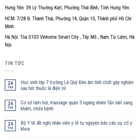
Hưng Yên: 39 Lý Thường Kiệt, Phường Thái Bình, Tỉnh Hưng Yên.
HCM: 7/28 Đ. Thành Thái, Phường 14, Quận 10, Thành phố Hồ Chí
Minh.
Hà Nội: Tòa S103 Vinhome Smart City , Tây Mỗ , Nam Từ Liêm, Hà
Nội.
TIN TỨC
Học sinh lớp 7 trường Lê Quý Đôn âm tính chất gây nghiện
24
Th4
sau hút thuốc lá điện tử
Cơ sở tắm hơi, massage quận 3 ngang nhiên ‘lấn sân’ sang
24
Th4
khám, chữa bệnh
Bộ Y tế đề nghị nhân viên y tế tự nguyện báo cáo sự cố y
24
Th4
khoa