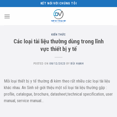
Skip
KẾT NỐI VỚI CHÚNG TÔI
to
content
KIẾN THỨC
Các loại tài liệu thường dùng trong lĩnh
vực thiết bị y tế
POSTED ON
08/12/2023
BY
BÙI HẠNH
Mỗi loại thiết bị y tế thường đi kèm theo rất nhiều các loại tài liệu
khác nhau. An Sinh sẽ giới thiệu một số loại tài liệu thường gặp :
profile, catalogue, brochure, datasheet,technical specification, user
manual, service manual…