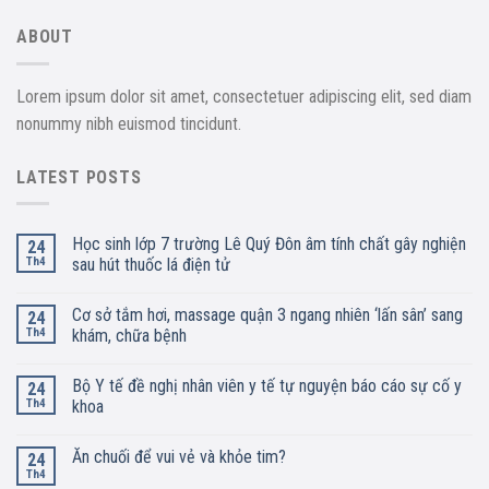
ABOUT
Lorem ipsum dolor sit amet, consectetuer adipiscing elit, sed diam
nonummy nibh euismod tincidunt.
LATEST POSTS
Học sinh lớp 7 trường Lê Quý Đôn âm tính chất gây nghiện
24
Th4
sau hút thuốc lá điện tử
Cơ sở tắm hơi, massage quận 3 ngang nhiên ‘lấn sân’ sang
24
Th4
khám, chữa bệnh
Bộ Y tế đề nghị nhân viên y tế tự nguyện báo cáo sự cố y
24
Th4
khoa
Ăn chuối để vui vẻ và khỏe tim?
24
Th4