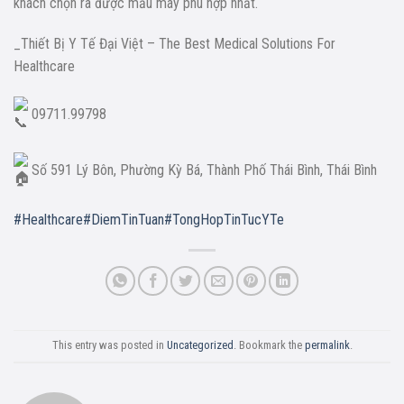
khách chọn ra được mẫu máy phù hợp nhất.
_Thiết Bị Y Tế Đại Việt – The Best Medical Solutions For
Healthcare
09711.99798
Số 591 Lý Bôn, Phường Kỳ Bá, Thành Phố Thái Bình, Thái Bình
#Healthcare
#DiemTinTuan
#TongHopTinTucYTe
This entry was posted in
Uncategorized
. Bookmark the
permalink
.