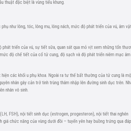
 thuật đặc biệt là vùng tiểu khung.
c phụ như lông, tóc, lông mu, lông nách, mức độ phát triển của vú, âm vật
hát triển của vú, sự tiết sữa, quan sát qua mỏ vịt xem những tổn thư
ý mức độ chế tiết của cổ tử cung, độ sạch và độ phát triển niêm mạc âm
iện các khối u phụ khoa. Ngoài ra tư thế bất thường của tử cung là mộ
guyên nhân gây cản trở tinh trùng thâm nhập lên đường sinh dục trên. Nh
ên nhân vô sinh.
(LH, FSH), nội tiết sinh dục (estrogen, progesteron), nội tiết thai nghén
nh giá chức năng của vùng dưới đồi – tuyến yên hay buồng trứng qua đá