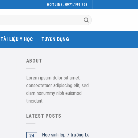
HOTLINE: 0971.199.798
TÀI LIỆU Y HỌC
TUYỂN DỤNG
ABOUT
Lorem ipsum dolor sit amet,
consectetuer adipiscing elit, sed
diam nonummy nibh euismod
tincidunt.
LATEST POSTS
Học sinh lớp 7 trường Lê
24