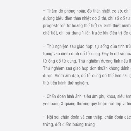
– Thăm dò phóng noãn: đo thân nhiệt cơ sở, chỉ 
đường biểu diễn thân nhiệt có 2 thì, chỉ số cổ t
progesteron từ hoàng thể tiết ra. Sinh thiết niê
chế tiết, chỉ sử dụng 1 lần trước khi điều trị đẻ
– Thử nghiệm sau giao hợp: sự sống của tinh tr
trùng vào niêm dịch cổ tử cung. Đây là cơ sở củ
từ ống cổ tử cung. Thử nghiệm dương tính nếu ít
Thử nghiệm sau giao hợp đơn thuần không đánh g
được. Viêm âm đạo, cổ tử cung có thể làm sai lạ
thử tiến hành thử nghiệm.
– Chẩn đoán hình ảnh: siêu âm phụ khoa, siêu âm
yên bằng X quang thường quy hoặc cắt lớp vi tín
– Nội soi chẩn đoán và can thiệp: chẩn đoán các 
trứng, đốt điểm buồng trứng…