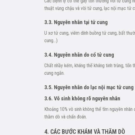
Các bệnh lý có thể gây tổn thương vòi tử cung 
thuật vùng chậu và vòi tử cung, lạc nội mạc tử c
3.3. Nguyên nhân tại tử cung
U xơ tử cung, viêm dính buồng tử cung, bất thư
cung…)
3.4. Nguyên nhân do cổ tử cung
Chất nhầy kém, kháng thể kháng tinh trùng, tổn 
cung ngắn.
3.5. Nguyên nhân do lạc nội mạc tử cung
3.6. Vô sinh không rõ nguyên nhân
Khoảng 10% vô sinh không thể tìm nguyên nhân c
thăm dò và chẩn đoán.
4. CÁC BƯỚC KHÁM VÀ THĂM DÒ