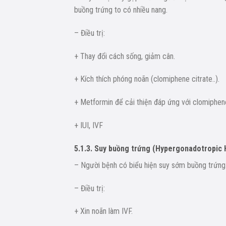
buồng trứng to có nhiều nang.
– Điều trị:
+ Thay đổi cách sống, giảm cân.
+ Kích thích phóng noãn (clomiphene citrate..).
+ Metformin để cải thiện đáp ứng với clomiphe
+ IUI, IVF
5.1.3. Suy buồng trứng (Hypergonadotropic
– Người bệnh có biểu hiện suy sớm buồng trứng.
– Điều trị:
+ Xin noãn làm IVF.