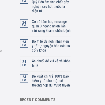
Th4
Quý Đôn âm tính chất gây
nghiện sau hút thuốc lá
điện tử
Cơ sở tắm hơi, massage
24
Th4
quận 3 ngang nhiên ‘lấn
sân’ sang khám, chữa bệnh
Bộ Y tế đề nghị nhân viên
24
Th4
y tế tự nguyện báo cáo sự
cố y khoa
ột
Ăn chuối để vui vẻ và khỏe
24
Th4
tim?
Đề xuất chi trả 100% bảo
24
Th4
hiểm y tế cho một số
trường hợp dù ‘vượt tuyến’
RECENT COMMENTS