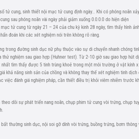
số tử cung, sinh thiết nội mạc tử cung định ngày… Khi có phóng noãn xảy
ử cung sau phóng noãn vài ngày phải giảm xuống 0.0.0.0 do hiện diện
m mạc tử cung từ ngày 21 – 24 của chu kỳ kinh 28 ngày, tìm thấy hình ản
 chẩn đoán khi các xét nghiệm nói trên không rõ ràng.
ùng trong đường sinh dục nữ phụ thuộc vào sự di chuyển nhanh chóng tin
a thử nghiệm sau giao hợp (Huhner test). Từ 2-10 giờ sau giao hợp hút d
 nhất tìm thấy được 5 tinh trùng khoẻ trong một môi trường ở vật kính x
iá khả năng sinh sản của chồng và không thay thế xét nghiệm tinh dịch
c việc đánh giá nghiệm pháp, cần thiết điều trị khỏi viêm nhiễm trước kh
 theo dõi sự phát triển nang noãn, chụp phim tử cung vòi trứng, chụp tu
h.
bất thường sinh dục, nội soi gỡ dính vòi trứng, buồng trứng, bơm thông 