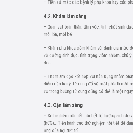
– Tiền sử mắc các bệnh lý phụ khoa hay các phẫu
4.2. Khám lâm sàng
– Quan sát toàn thân: tầm vóc, tính chất sinh dụ
môi lớn, môi bé…
– Khám phụ khoa gồm khám vú, đánh giá mức độ p
về đường sinh dục, tình trạng viêm nhiễm, chú 
đạo….
– Thăm âm đạo kết hợp với nắn bụng nhằm phát h
điểm cần lưu ý, tử cung đổ về một phía là một n
xơ trong buồng tử cung cũng có thể là một nguy
4.3. Cận lâm sàng
– Xét nghiệm nội tiết: nội tiết tố hướng sinh dục 
(hCG)… Tiến hành các thử nghiệm nội tiết để đá
ứng của nội tiết tố.