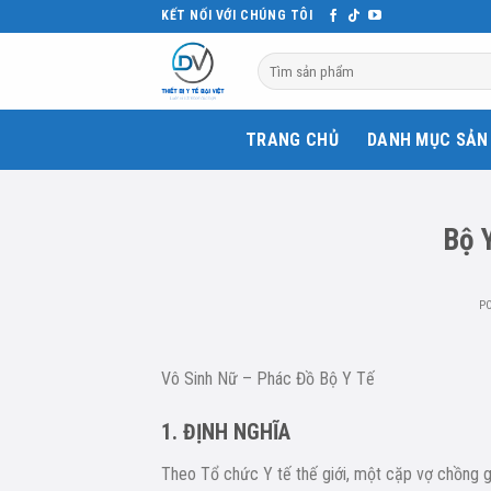
Skip
KẾT NỐI VỚI CHÚNG TÔI
to
Tìm
content
kiếm:
TRANG CHỦ
DANH MỤC SẢN
Bộ 
P
Vô Sinh Nữ – Phác Đồ Bộ Y Tế
1. ĐỊNH NGHĨA
Theo Tổ chức Y tế thế giới, một cặp vợ chồng g