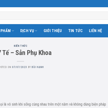
 PHẨM
DỊCH VỤ
GIỚI THIỆU
TIN TỨC
LIÊN HỆ
KIẾN THỨC
Y Tế – Sản Phụ Khoa
OSTED ON
07/07/2023
BY
BÙI HẠNH
ọi là vô sinh khi sống cùng nhau trên một năm và không dùng biện pháp