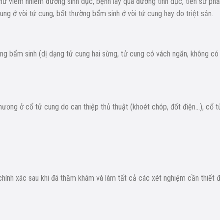
như viêm nhiễm đường sinh dục, bệnh lây qua đường tình dục, tiền sử ph
ung ở vòi tử cung, bất thường bẩm sinh ở vòi tử cung hay do triệt sản.
ờng bẩm sinh (dị dạng tử cung hai sừng, tử cung có vách ngăn, không có
thương ở cổ tử cung do can thiệp thủ thuật (khoét chóp, đốt điện…), cổ t
hính xác sau khi đã thăm khám và làm tất cả các xét nghiệm cần thiết 