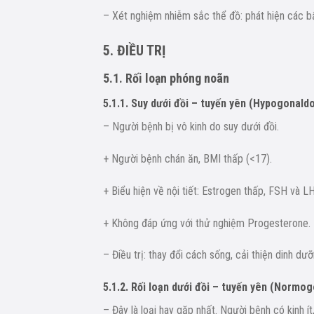
– Xét nghiệm nhiễm sắc thể đồ: phát hiện các b
5. ĐIỀU TRỊ
5.1. Rối loạn phóng noãn
5.1.1. Suy dưới đồi – tuyến yên (Hypogonal
– Người bệnh bị vô kinh do suy dưới đồi.
+ Người bệnh chán ăn, BMI thấp (<17).
+ Biểu hiện về nội tiết: Estrogen thấp, FSH và LH
+ Không đáp ứng với thử nghiệm Progesterone.
– Điều trị: thay đổi cách sống, cải thiện dinh d
5.1.2. Rối loạn dưới đồi – tuyến yên (Norm
– Đây là loại hay gặp nhất. Người bệnh có kinh 