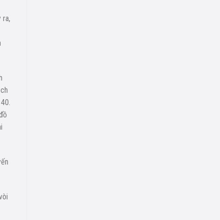
 ra,
h
h
ịch
 40.
 đồ
i
yến
vòi