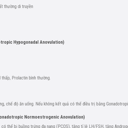
ất thường di truyền
dotropic Hypogonadal Anovulation)
 thấp, Prolactin bình thường.
ưỡng, chế độ ăn uống. Nếu không kết quả có thể điều trị bằng Gonadotropi
ogonadotropic Normoestrogenic Anovulation)
ít, có thể bị buồng trứng đa nang (PCOS), tăng tỉ lệ LH/FSH, tăng Androg