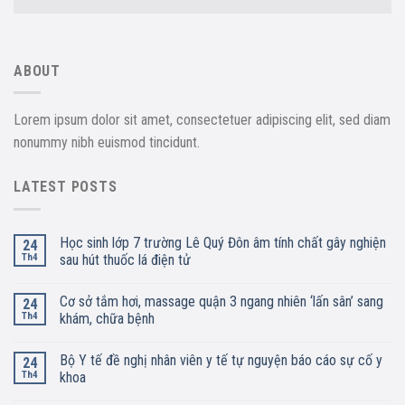
ABOUT
Lorem ipsum dolor sit amet, consectetuer adipiscing elit, sed diam
nonummy nibh euismod tincidunt.
LATEST POSTS
Học sinh lớp 7 trường Lê Quý Đôn âm tính chất gây nghiện
24
Th4
sau hút thuốc lá điện tử
Cơ sở tắm hơi, massage quận 3 ngang nhiên ‘lấn sân’ sang
24
Th4
khám, chữa bệnh
Bộ Y tế đề nghị nhân viên y tế tự nguyện báo cáo sự cố y
24
Th4
khoa