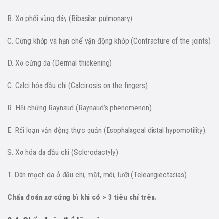
B. Xơ phổi vùng đáy (Bibasilar pulmonary)
C. Cứng khớp và hạn chế vận động khớp (Contracture of the joints)
D. Xơ cứng da (Dermal thickening)
C. Calci hóa đầu chi (Calcinosis on the fingers)
R. Hội chứng Raynaud (Raynaud’s phenomenon)
E. Rối loạn vận động thực quản (Esophalageal distal hypomotility).
S. Xơ hóa da đầu chi (Sclerodactyly)
T. Dãn mạch da ở đầu chi, mặt, môi, lưỡi (Teleangiectasias)
Chẩn đoán xơ cứng bì khi có > 3 tiêu chí trên.