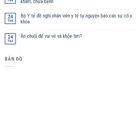
Th4
khám, chữa bệnh
Bộ Y tế đề nghị nhân viên y tế tự nguyện báo cáo sự cố y
24
Th4
khoa
Ăn chuối để vui vẻ và khỏe tim?
24
Th4
BẢN ĐỒ