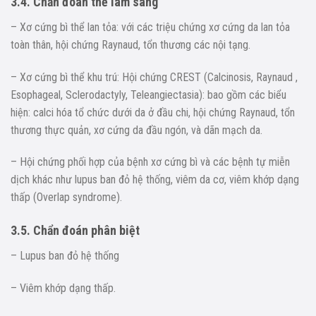
3.4. Chẩn đoán thể lâm sàng
– Xơ cứng bì thể lan tỏa: với các triệu chứng xơ cứng da lan tỏa
toàn thân, hội chứng Raynaud, tổn thương các nội tạng.
– Xơ cứng bì thể khu trú: Hội chứng CREST (Calcinosis, Raynaud ,
Esophageal, Sclerodactyly, Teleangiectasia): bao gồm các biểu
hiện: calci hóa tổ chức dưới da ở đầu chi, hội chứng Raynaud, tổn
thương thực quản, xơ cứng da đầu ngón, và dãn mạch da.
– Hội chứng phối hợp của bệnh xơ cứng bì và các bệnh tự miễn
dịch khác như lupus ban đỏ hệ thống, viêm da cơ, viêm khớp dạng
thấp (Overlap syndrome).
3.5. Chẩn đoán phân biệt
– Lupus ban đỏ hệ thống
– Viêm khớp dạng thấp.