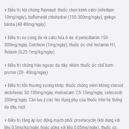
+ Điều trị hội chứng Raynaud: thuốc chẹn kênh calci (nifedipin
10mg/ngày), buflomedil chlohydrat (150-300mg/ngày), ginkgo
biloba (40-80mg/ngày).
+ Điều trị xơ cứng da và calci hóa ở da: d-penicillamin 150-
300mg/ngày, Colchicin (1mg/ngày), thuốc ức chế histamin H1,
Relaxin (0,25-1mg/kg/ngày).
+ Điều trị chứng trào ngược dạ dày: nhóm thuốc ức chế bơm
proton (20- 40mg/ngày).
+ Điều trị tổn thương xương khớp: thuốc chống viêm không steroid
diclofenac 50-100mg/ngày, meloxicam 7,5-15mg/ngày, celecocib
200mg/ngày. Cần lưu ý các tác dụng phụ của thuốc trên hệ thống
dạ dày, ruột.
+ Điều trị tăng áp lực động mạch phổi: prostacyclin (khí dung với
liều 0,5mg/kg/ngày, hoặc uống với liều 0,05mg/ngày), thuốc ức