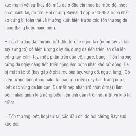
xúc mạnh với sự thay đổi màu da ở đầu chi theo ba mức độ: nhợt
nhạt, xanh tái, đỏ tím. Hội chứng Raynaud gặp ở 90-98% bệnh nhân
xơ cứng bì toàn thể và thường xuất hiện trước các tổn thương da
hàng tháng hoặc hàng năm.
– Tổn thường da: thường bắt đầu từ các ngón tay (ngón tay và bàn
tay sưng to) có hiện tượng dầy da, cứng da tiến triển lan dần lên
cẳng tay, cánh tay, mặt, phần trên của cổ, ngực, bụng… Tổn thương
cứng da ngày càng tiến triển nặng làm bệnh nhân khó cử động. Da
bị mất sắc tố (hay gặp ở phía mu bàn tay, vùng cổ, ngực. lưng). Có
hiện tượng lắng đọng calci tại các mô mềm gây tình trạng ngứa,
loét các vùng da lân cận. Da mất nếp nhăn (rõ nhất ở mặt) làm
bệnh nhân giảm khả năng biểu hiện tình cảm trên nét mặt và khó há
mồm.
– Tổn thương loét, hoại tử tại các đầu chi do hội chứng Raynaud
kéo dài.