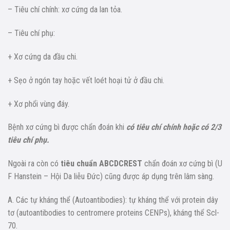
– Tiêu chí chính: xơ cứng da lan tỏa.
– Tiêu chí phụ:
+ Xơ cứng da đầu chi.
+ Sẹo ở ngón tay hoặc vết loét hoại tử ở đầu chi.
+ Xơ phổi vùng đáy.
Bệnh xơ cứng bì được chẩn đoán khi
có tiêu chí chính hoặc có 2/3
tiêu chí phụ.
Ngoài ra còn có
tiêu chuẩn ABCDCREST
chẩn đoán xơ cứng bì (U
F Hanstein – Hội Da liễu Đức) cũng được áp dụng trên lâm sàng.
A. Các tự kháng thể (Autoantibodies): tự kháng thể với protein dây
tơ (autoantibodies to centromere proteins CENPs), kháng thể Scl-
70.