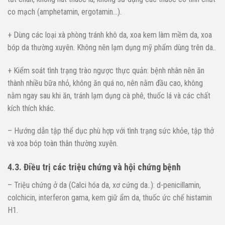
co mạch (amphetamin, ergotamin…).
+ Dùng các loại xà phòng tránh khô da, xoa kem làm mềm da, xoa
bóp da thường xuyên. Không nên lạm dụng mỹ phẩm dùng trên da..
+ Kiểm soát tình trạng trào ngược thực quản: bệnh nhân nên ăn
thành nhiều bữa nhỏ, không ăn quá no, nên nằm đầu cao, không
nằm ngay sau khi ăn, tránh lạm dụng cà phê, thuốc lá và các chất
kích thích khác.
– Hướng dẫn tập thể dục phù hợp với tình trạng sức khỏe, tập thở
và xoa bóp toàn thân thường xuyên.
4.3. Điều trị các triệu chứng và hội chứng bệnh
– Triệu chứng ở da (Calci hóa da, xơ cứng da..): d-penicillamin,
colchicin, interferon gama, kem giữ ẩm da, thuốc ức chế histamin
H1.