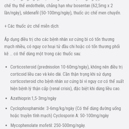
chế thụ thể endothelin, chẳng hạn như bosentan (62,5mg x 2
lần/ngày), sildenafil (50-100mg/ngày), thuốc ức chế men chuyển.
+ Các thuốc ức chế miễn dịch:
Áp dụng điều trị cho các bệnh nhân xơ cứng bì có tổn thương
mạch nhiều, có nguy cơ hoại tử đầu chi hoặc có tổn thương phổi
kẽ … có thể dùng một trong các thuốc sau:
Corticosteroid (prednisolon 10-60mg/ngày), không nên điều trị
corticoid liều cao và kéo dài. Cần thận trọng khi sử dụng
corticosteroid cho bệnh nhân xơ cứng bì vì nguy cơ có thể xuất
hiện bệnh lý thận cấp (renal crisis), đặc biệt khi dùng liều cao.
Azathioprin:1,5-3mg/ngày
Cyclophosphamide: 3-6mg/kg/ngày (Có thể dùng đường uống
hoặc truyền tĩnh mạch) Cyclosporin A: 50-100mg/ngày
Mycophenolate mofetil: 250-500mg/ngày.