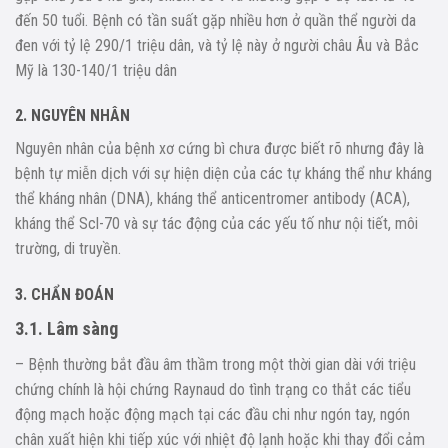
đến 50 tuổi. Bệnh có tần suất gặp nhiều hơn ở quần thể người da
đen với tỷ lệ 290/1 triệu dân, và tỷ lệ này ở người châu Âu và Bắc
Mỹ là 130-140/1 triệu dân
2. NGUYÊN NHÂN
Nguyên nhân của bệnh xơ cứng bì chưa được biết rõ nhưng đây là
bệnh tự miễn dịch với sự hiện diện của các tự kháng thể như kháng
thể kháng nhân (DNA), kháng thể anticentromer antibody (ACA),
kháng thể Scl-70 và sự tác động của các yếu tố như nội tiết, môi
trường, di truyền.
3. CHẨN ĐOÁN
3.1. Lâm sàng
– Bệnh thường bắt đầu âm thầm trong một thời gian dài với triệu
chứng chính là hội chứng Raynaud do tình trạng co thắt các tiểu
động mạch hoặc động mạch tại các đầu chi như ngón tay, ngón
chân xuất hiện khi tiếp xúc với nhiệt độ lạnh hoặc khi thay đổi cảm