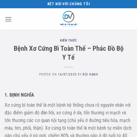
Skip
KẾT NỐI VỚI CHÚNG TÔI
to
content
KIẾN THỨC
Bệnh Xơ Cứng Bì Toàn Thể – Phác Đồ Bộ
Y Tế
POSTED ON
16/07/2023
BY
BÙI HẠNH
1. ĐỊNH NGHĨA
Xơ cứng bì toàn thể là một bệnh hệ thống chưa rõ nguyên nhân với
đặc điểm giảm độ đàn hồi, xơ cứng ở da, tổn thương vi mạch và
tổn thương các cơ quan nội tạng (chủ yếu ở đường tiêu hóa, mạch
máu, tim, phổi, thận). Xơ cứng bì toàn thể là một bệnh tự miễn dịch
gặp chủ yếu ở nữ giới, chiếm 80% và thường gặp ở độ tuổi từ 40