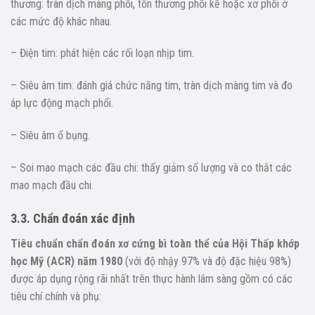
thương: tràn dịch màng phổi, tổn thương phổi kẽ hoặc xơ phổi ở
các mức độ khác nhau.
– Điện tim: phát hiện các rối loạn nhịp tim.
– Siêu âm tim: đánh giá chức năng tim, tràn dịch màng tim và đo
áp lực động mạch phổi.
– Siêu âm ổ bụng.
– Soi mao mạch các đầu chi: thấy giảm số lượng và co thắt các
mao mạch đầu chi.
3.3. Chẩn đoán xác định
Tiêu chuẩn chẩn đoán xơ cứng bì toàn thể của Hội Thấp khớp
học Mỹ (ACR) năm 1980
(với độ nhậy 97% và độ đặc hiệu 98%)
được áp dụng rộng rãi nhất trên thực hành lâm sàng gồm có các
tiêu chí chính và phụ: