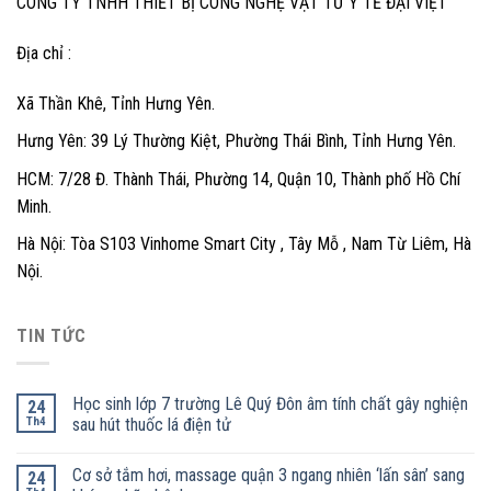
CÔNG TY TNHH THIẾT BỊ CÔNG NGHỆ VẬT TƯ Y TẾ ĐẠI VIỆT
Địa chỉ :
Xã Thần Khê, Tỉnh Hưng Yên.
Hưng Yên: 39 Lý Thường Kiệt, Phường Thái Bình, Tỉnh Hưng Yên.
HCM: 7/28 Đ. Thành Thái, Phường 14, Quận 10, Thành phố Hồ Chí
Minh.
Hà Nội: Tòa S103 Vinhome Smart City , Tây Mỗ , Nam Từ Liêm, Hà
Nội.
TIN TỨC
Học sinh lớp 7 trường Lê Quý Đôn âm tính chất gây nghiện
24
Th4
sau hút thuốc lá điện tử
Cơ sở tắm hơi, massage quận 3 ngang nhiên ‘lấn sân’ sang
24