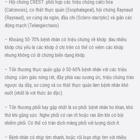
– Hội chứng CREST: phối hợp các triệu chứng calci hóa
(Calcinosis), co thắt thực quản (Esophalageal), hội chứng Raynaud
(Raynaud), xơ cứng da ngón, đầu chi (Sclero-dactylic) và giãn các
động mạch (Telangiectasis).
– Khoảng 50-70% bệnh nhân có triệu chứng về khớp: đau nhiều
khớp chủ yếu là các khớp ở chi trên có thể có viêm các khớp
nhưng không có di chứng biến dạng khớp.
– Tổn thương thực quản gặp ở 50-60% bệnh nhân với các triệu
chứng: cảm giác nóng rát, đầy phía sau xương ức, triệu chứng trào
ngược dạ dầy, xơ cứng và co thắt thực quản làm bệnh nhân khó
nuốt (nhất là với thức ăn đặc).
– Tổn thương phổi hay gặp nhất là xơ phổi: bệnh nhân ho khan, khó
thở khi gắng sức. Nghe phổi có ran rít hoặc ran ẩm khi có bội
nhiễm phổi. Có thể có tràn dịch màng phổi với lượng dịch ít.
– Bệnh nhân có nhịp tim nhanh, hoặc rối loạn nhịp tim với nhiều