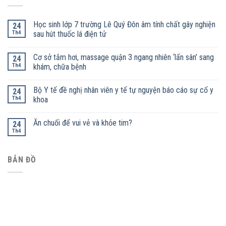
Học sinh lớp 7 trường Lê Quý Đôn âm tính chất gây nghiện
24
Th4
sau hút thuốc lá điện tử
Cơ sở tắm hơi, massage quận 3 ngang nhiên ‘lấn sân’ sang
24
Th4
khám, chữa bệnh
Bộ Y tế đề nghị nhân viên y tế tự nguyện báo cáo sự cố y
24
Th4
khoa
Ăn chuối để vui vẻ và khỏe tim?
24
Th4
BẢN ĐỒ