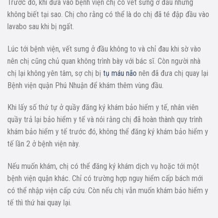
Trước đó, khi đưa vào bệnh viện chị có vết sưng ở đầu nhưng
không biết tại sao. Chị cho rằng có thể là do chị đã té đập đầu vào
lavabo sau khi bị ngất.
Lúc tới bệnh viện, vết sưng ở đầu không to và chỉ đau khi sờ vào
nên chị cũng chủ quan không trình bày với bác sĩ. Còn người nhà
chị lại không yên tâm, sợ chị bị
tụ máu não
nên đã đưa chị quay lại
Bệnh viện quận Phú Nhuận để khám thêm vùng đầu.
Khi lấy số thứ tự ở quầy đăng ký khám bảo hiểm y tế, nhân viên
quầy trả lại bảo hiểm y tế và nói rằng chị đã hoàn thành quy trình
khám bảo hiểm y tế trước đó, không thể đăng ký khám bảo hiểm y
tế lần 2 ở bệnh viện này.
Nếu muốn khám, chị có thể đăng ký khám dịch vụ hoặc tới một
bệnh viện quận khác. Chỉ có trường hợp nguy hiểm cấp bách mới
có thể nhập viện cấp cứu. Còn nếu chị vẫn muốn khám bảo hiểm y
tế thì thứ hai quay lại.