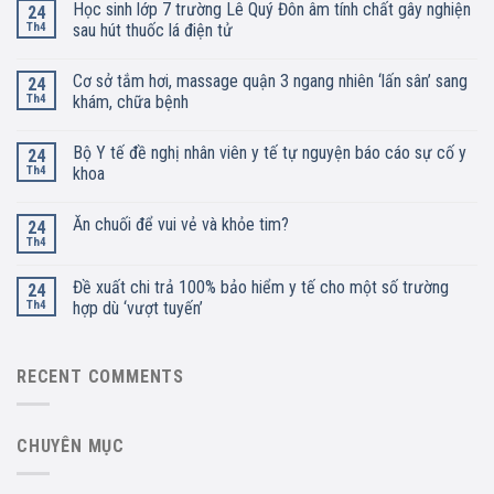
Học sinh lớp 7 trường Lê Quý Đôn âm tính chất gây nghiện
24
Th4
sau hút thuốc lá điện tử
Cơ sở tắm hơi, massage quận 3 ngang nhiên ‘lấn sân’ sang
24
Th4
khám, chữa bệnh
Bộ Y tế đề nghị nhân viên y tế tự nguyện báo cáo sự cố y
24
Th4
khoa
Ăn chuối để vui vẻ và khỏe tim?
24
Th4
Đề xuất chi trả 100% bảo hiểm y tế cho một số trường
24
Th4
hợp dù ‘vượt tuyến’
RECENT COMMENTS
CHUYÊN MỤC