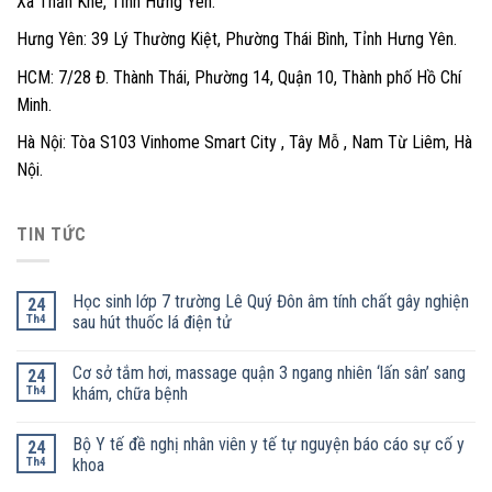
Xã Thần Khê, Tỉnh Hưng Yên.
Hưng Yên: 39 Lý Thường Kiệt, Phường Thái Bình, Tỉnh Hưng Yên.
HCM: 7/28 Đ. Thành Thái, Phường 14, Quận 10, Thành phố Hồ Chí
Minh.
Hà Nội: Tòa S103 Vinhome Smart City , Tây Mỗ , Nam Từ Liêm, Hà
Nội.
TIN TỨC
Học sinh lớp 7 trường Lê Quý Đôn âm tính chất gây nghiện
24
Th4
sau hút thuốc lá điện tử
Cơ sở tắm hơi, massage quận 3 ngang nhiên ‘lấn sân’ sang
24
Th4
khám, chữa bệnh
Bộ Y tế đề nghị nhân viên y tế tự nguyện báo cáo sự cố y
24
Th4
khoa