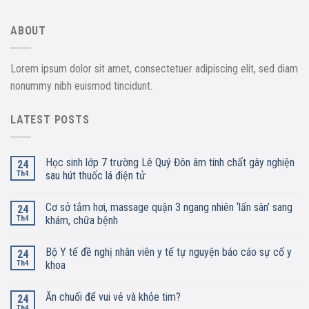
ABOUT
Lorem ipsum dolor sit amet, consectetuer adipiscing elit, sed diam
nonummy nibh euismod tincidunt.
LATEST POSTS
Học sinh lớp 7 trường Lê Quý Đôn âm tính chất gây nghiện
24
Th4
sau hút thuốc lá điện tử
Cơ sở tắm hơi, massage quận 3 ngang nhiên ‘lấn sân’ sang
24
Th4
khám, chữa bệnh
Bộ Y tế đề nghị nhân viên y tế tự nguyện báo cáo sự cố y
24
Th4
khoa
Ăn chuối để vui vẻ và khỏe tim?
24
Th4