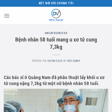
Skip
KẾT NỐI VỚI CHÚNG TÔI
to
content
UNCATEGORIZED
Bệnh nhân 58 tuổi mang u xơ tử cung
7,3kg
POSTED ON
30/08/2023
BY
BÙI HẠNH
Các bác sĩ ở Quảng Nam đã phẫu thuật lấy khối u xơ
tử cung nặng 7,3kg từ một nữ bệnh nhân 58 tuổi.