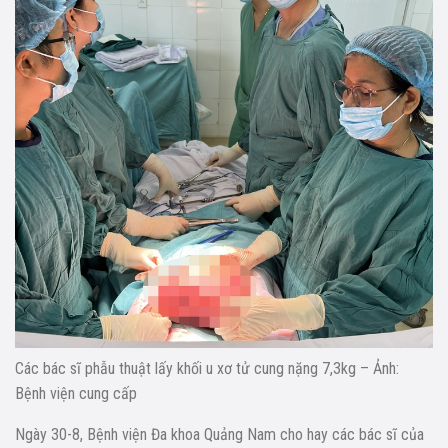
Các bác sĩ phẫu thuật lấy khối u xơ tử cung nặng 7,3kg – Ảnh:
Bệnh viện cung cấp
Ngày 30-8, Bệnh viện Đa khoa Quảng Nam cho hay các bác sĩ của