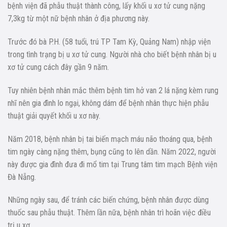
bệnh viện đã phẫu thuật thành công, lấy khối u xơ tử cung nặng
7,3kg từ một nữ bệnh nhân ở địa phương này.
Trước đó bà P.H. (58 tuổi, trú TP Tam Kỳ, Quảng Nam) nhập viện
trong tình trạng bị u xơ tử cung. Người nhà cho biết bệnh nhân bị u
xơ tử cung cách đây gần 9 năm.
Tuy nhiên bệnh nhân mắc thêm bệnh tim hở van 2 lá nặng kèm rung
nhĩ nên gia đình lo ngại, không dám để bệnh nhân thực hiện phẫu
thuật giải quyết khối u xơ này.
Năm 2018, bệnh nhân bị tai biến mạch máu não thoáng qua, bệnh
tim ngày càng nặng thêm, bụng cũng to lên dần. Năm 2022, người
này được gia đình đưa đi mổ tim tại Trung tâm tim mạch Bệnh viện
Đà Nẵng.
Những ngày sau, để tránh các biến chứng, bệnh nhân được dùng
thuốc sau phẫu thuật. Thêm lần nữa, bệnh nhân trì hoãn việc điều
trị u xơ.