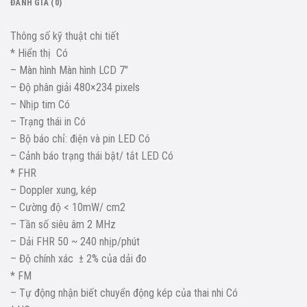
ĐÁNH GIÁ (0)
Thông số kỹ thuật chi tiết
* Hiển thị Có
– Màn hình Màn hình LCD 7″
– Độ phân giải 480×234 pixels
– Nhịp tim Có
– Trạng thái in Có
– Bộ báo chỉ: điện và pin LED Có
– Cảnh báo trạng thái bật/ tắt LED Có
* FHR
– Doppler xung, kép
– Cường độ < 10mW/ cm2
– Tần số siêu âm 2 MHz
– Dải FHR 50 ~ 240 nhịp/phút
– Độ chính xác ± 2% của dải đo
* FM
– Tự động nhận biết chuyển động kép của thai nhi Có