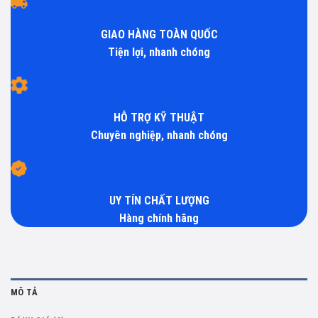
GIAO HÀNG TOÀN QUỐC
Tiện lợi, nhanh chóng
HỖ TRỢ KỸ THUẬT
Chuyên nghiệp, nhanh chóng
UY TÍN CHẤT LƯỢNG
Hàng chính hãng
MÔ TẢ