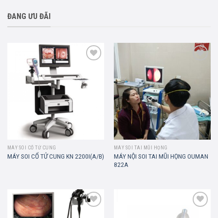
ĐANG ƯU ĐÃI
Add to
Add to
wishlist
wishlist
MÁY SOI CỔ TỬ CUNG
MÁY SOI TAI MŨI HỌNG
MÁY NỘI SOI TAI MŨI HỌNG OUMAN
MÁY SOI CỔ TỬ CUNG KN 2200I(A/B)
822A
Add to
Add to