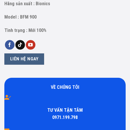
Hãng sản xuất : Bionics
Model : BFM 900
Tình trạng : Mới 100%
LIÊN HỆ NGAY
VỀ CHÚNG TÔI
TƯ VẤN TẬN TÂM
0971.199.798