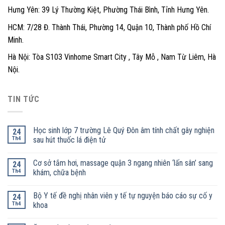
Hưng Yên: 39 Lý Thường Kiệt, Phường Thái Bình, Tỉnh Hưng Yên.
HCM: 7/28 Đ. Thành Thái, Phường 14, Quận 10, Thành phố Hồ Chí
Minh.
Hà Nội: Tòa S103 Vinhome Smart City , Tây Mỗ , Nam Từ Liêm, Hà
Nội.
TIN TỨC
Học sinh lớp 7 trường Lê Quý Đôn âm tính chất gây nghiện
24
Th4
sau hút thuốc lá điện tử
Cơ sở tắm hơi, massage quận 3 ngang nhiên ‘lấn sân’ sang
24
Th4
khám, chữa bệnh
Bộ Y tế đề nghị nhân viên y tế tự nguyện báo cáo sự cố y
24
Th4
khoa