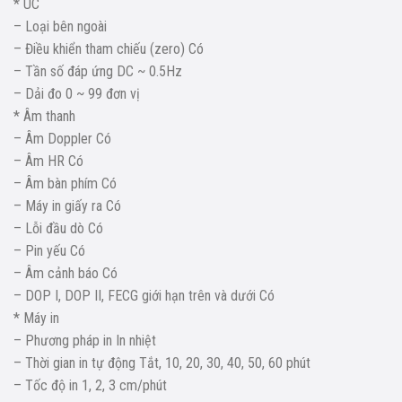
* UC
– Loại bên ngoài
– Điều khiển tham chiếu (zero) Có
– Tần số đáp ứng DC ~ 0.5Hz
– Dải đo 0 ~ 99 đơn vị
* Âm thanh
– Âm Doppler Có
– Âm HR Có
– Âm bàn phím Có
– Máy in giấy ra Có
– Lỗi đầu dò Có
– Pin yếu Có
– Âm cảnh báo Có
– DOP I, DOP II, FECG giới hạn trên và dưới Có
* Máy in
– Phương pháp in In nhiệt
– Thời gian in tự động Tắt, 10, 20, 30, 40, 50, 60 phút
– Tốc độ in 1, 2, 3 cm/phút