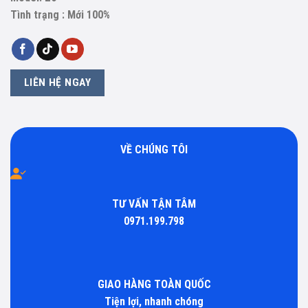
Tình trạng : Mới 100%
LIÊN HỆ NGAY
VỀ CHÚNG TÔI
TƯ VẤN TẬN TÂM
0971.199.798
GIAO HÀNG TOÀN QUỐC
Tiện lợi, nhanh chóng