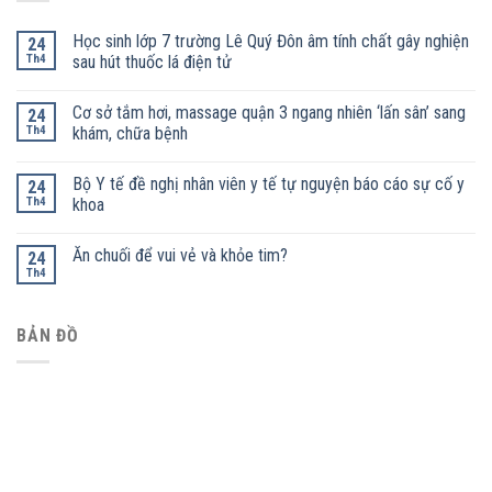
Học sinh lớp 7 trường Lê Quý Đôn âm tính chất gây nghiện
24
Th4
sau hút thuốc lá điện tử
Cơ sở tắm hơi, massage quận 3 ngang nhiên ‘lấn sân’ sang
24
Th4
khám, chữa bệnh
Bộ Y tế đề nghị nhân viên y tế tự nguyện báo cáo sự cố y
24
Th4
khoa
Ăn chuối để vui vẻ và khỏe tim?
24
Th4
BẢN ĐỒ