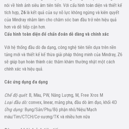
nói về hình ảnh siêu âm tiên tiến. Với cấu hình toàn diện và thiết kế
tích hợp,
Z6
là kết quả của sự nỗ lực không ngừng và kiên quyết
của Mindray nhằm làm cho chăm sóc ban đầu trở nên hiệu quả
hơn và dễ tiếp cận hơn.
Cấu hình toàn diện để chẩn đoán dễ dàng và chính xác
Với hệ thống đầu dò đa dạng, công nghệ tiên tiến dựa trên nền
tảng mới và thiết kế kế thừa giải pháp thông minh của Mindray, Z6
sẽ giúp bạn hoàn thành các thăm khám thường nhật một cách
chính xác và hiệu quả.
Các ứng dụng đa dạng
Chế độ quét
: B, Màu, PW, Năng Lượng, M, Free Xros M
Loại đầu dò:
convex, linear, mảng pha, đầu dò âm đạo, khối 4D
Ứng dụng:
Bụng/Sản/Phụ/Bộ phận nhỏ/Niệu/Mạch
máu/Tim/CTCH/Cơ-xương/TK và nhiều hơn nữa