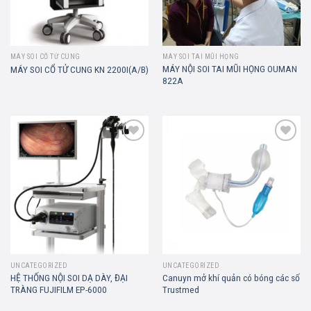
MÁY SOI CỔ TỬ CUNG
MÁY SOI TAI MŨI HỌNG
MÁY NỘI SOI TAI MŨI HỌNG OUMAN
MÁY SOI CỔ TỬ CUNG KN 2200I(A/B)
822A
Add to
Add to
wishlist
wishlist
UNCATEGORIZED
UNCATEGORIZED
HỆ THỐNG NỘI SOI DẠ DÀY, ĐẠI
Canuyn mở khí quản có bóng các số
TRÀNG FUJIFILM EP-6000
Trustmed