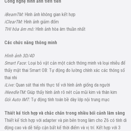
Công nghệ hình ảnh tiên tiến
iBeamTM:
Hình ảnh không gian kết hợp
iClearTM:
Hình ảnh giảm đốm
THI hòa âm mô:
Hình ảnh hòa âm thuần nhất
Các chức năng thông minh
Hình ảnh 3D/4D
Smart Face:
Loại bỏ vật cản một cách thông minh và loại nhiễu để
thấy mặt thai Smart OB: Tự động đo lường chính xác các thông số
thai nhi
iLive:
Quan sát thai nhi thực tế với hình ảnh giống da người
iNeedleTM:
Giúp thấy hình ảnh rõ nét của mũi kim và thân kim
Gói Auto IMT:
Tự động tính toán bề dày lớp nội trung mạc
Thiết kế tích hợp và chắc chắn trong nhiều bối cảnh lâm sàng
Thiết kế tích hợp với adapter và pin bên trong làm cho Z6 có tính di
động cao và dễ tiếp cận bất kể thời điểm và vị trí. Kết hợp với 3