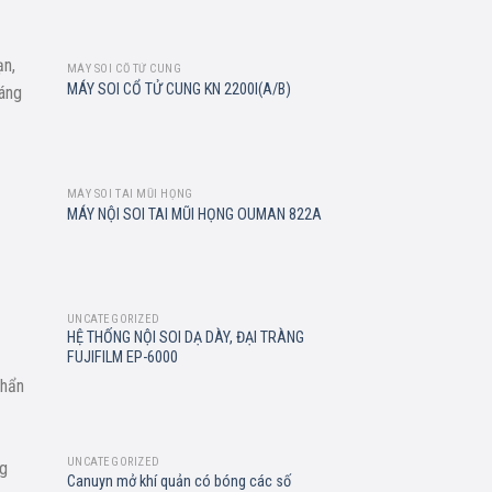
ạn,
MÁY SOI CỔ TỬ CUNG
Add to
MÁY SOI CỔ TỬ CUNG KN 2200I(A/B)
đáng
wishlist
MÁY SOI TAI MŨI HỌNG
Add to
MÁY NỘI SOI TAI MŨI HỌNG OUMAN 822A
wishlist
UNCATEGORIZED
Add to
HỆ THỐNG NỘI SOI DẠ DÀY, ĐẠI TRÀNG
wishlist
FUJIFILM EP-6000
chẩn
UNCATEGORIZED
ng
Add to
Canuyn mở khí quản có bóng các số