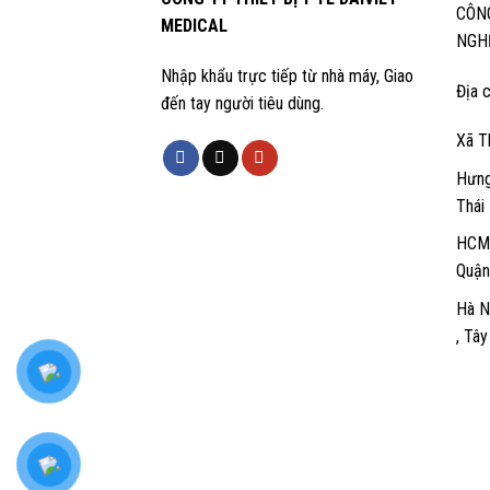
CÔN
MEDICAL
NGHỆ
Nhập khẩu trực tiếp từ nhà máy, Giao
Địa c
đến tay người tiêu dùng.
Xã T
Hưng
Thái
HCM:
Quận
Hà N
, Tâ