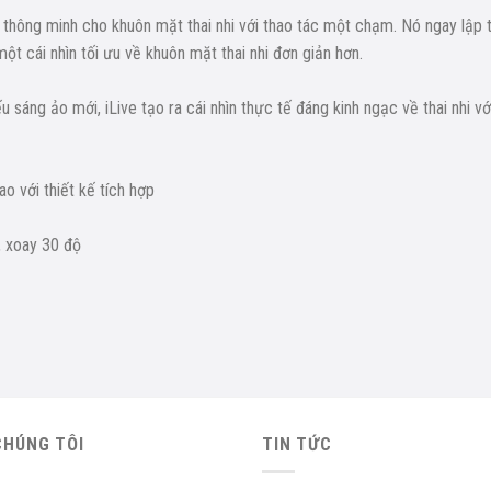
thông minh cho khuôn mặt thai nhi với thao tác một chạm. Nó ngay lập 
một cái nhìn tối ưu về khuôn mặt thai nhi đơn giản hơn.
 sáng ảo mới, iLive tạo ra cái nhìn thực tế đáng kinh ngạc về thai nhi vớ
o với thiết kế tích hợp
, xoay 30 độ
CHÚNG TÔI
TIN TỨC