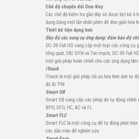
Chế độ chuyển đổi One-Key
Các chế độ kiểm tra gần đây sẽ được liệt kê ở 
dụng bằng một lần nhấn phím để đơn giản hóa hiệ
Thiết kế tiện dụng hơn
Đầy đủ các cung cụ ứng dụng: đảm bảo độ chín
DC-39 Full HD cung cấp một loạt các công cụ gi
tổng quát, OB/ GYN và Tim mạch, DC-39 Full H
một giải pháp hoàn chỉnh cho các ứng dụng lâm s
iTouch
iTouch là một giải pháp tối ưu hóa hình ảnh tự đ
độ B/ PW.
Smart OB
Smart OB cung cấp các phép đo tự động chính x
BPD, OFD, HC, AC và FL.
Smart FLC
Smart FLC là một công cụ để tự động phát hiện 
các dấu màu để nghiên cứu.
Smart Face