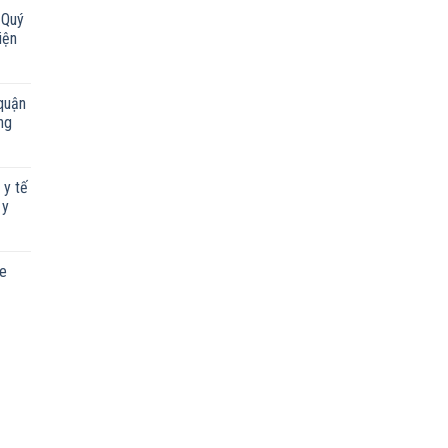
 Quý
iện
quận
ng
 y tế
 y
ỏe