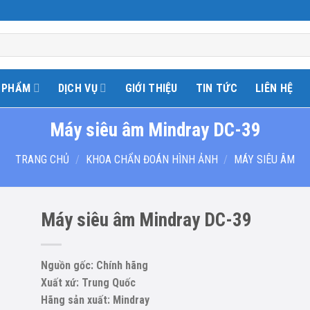
 PHẨM
DỊCH VỤ
GIỚI THIỆU
TIN TỨC
LIÊN HỆ
Máy siêu âm Mindray DC-39
TRANG CHỦ
/
KHOA CHẨN ĐOÁN HÌNH ẢNH
/
MÁY SIÊU ÂM
Máy siêu âm Mindray DC-39
Nguồn gốc: Chính hãng
to
Xuất xứ: Trung Quốc
ist
Hãng sản xuất: Mindray