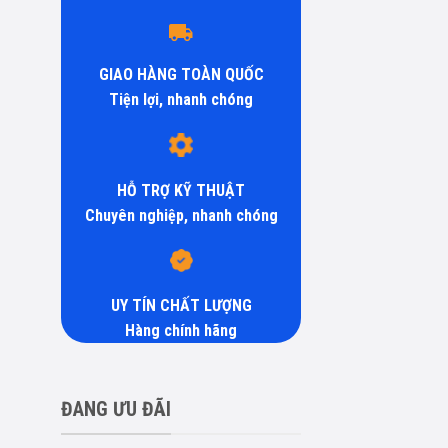
GIAO HÀNG TOÀN QUỐC
Tiện lợi, nhanh chóng
HỖ TRỢ KỸ THUẬT
Chuyên nghiệp, nhanh chóng
UY TÍN CHẤT LƯỢNG
Hàng chính hãng
ĐANG ƯU ĐÃI