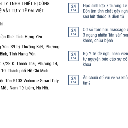
G TY TNHH THIẾT BỊ CÔNG
Học sinh lớp 7 trường Lê
24
 VẬT TƯ Y TẾ ĐẠI VIỆT
Th4
Đôn âm tính chất gây ngh
sau hút thuốc lá điện tử
hỉ :
Cơ sở tắm hơi, massage 
24
Th4
3 ngang nhiên ‘lấn sân’ sa
hần Khê, Tỉnh Hưng Yên.
khám, chữa bệnh
 Yên: 39 Lý Thường Kiệt, Phường
Bộ Y tế đề nghị nhân viên
 Bình, Tỉnh Hưng Yên.
24
Th4
tự nguyện báo cáo sự cố
 7/28 Đ. Thành Thái, Phường 14,
khoa
 10, Thành phố Hồ Chí Minh.
Ăn chuối để vui vẻ và kh
24
ội: Tòa S103 Vinhome Smart City
Th4
tim?
y Mỗ , Nam Từ Liêm, Hà Nội.