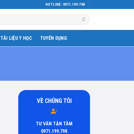
HOTLINE: 0971.199.798
TÀI LIỆU Y HỌC
TUYỂN DỤNG
VỀ CHÚNG TÔI
TƯ VẤN TẬN TÂM
0971.199.798