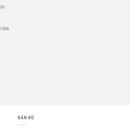
tức
i hình
BẢN ĐỒ