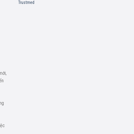
wishlist
Trustmed
mới,
ến
ung
iệc