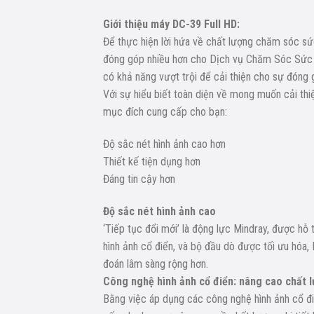
Giới thiệu máy DC-39 Full HD:
Để thực hiện lời hứa về chất lượng chăm sóc sức 
đóng góp nhiều hơn cho Dịch vụ Chăm Sóc Sức K
có khả năng vượt trội để cải thiện cho sự đóng
Với sự hiểu biết toàn diện về mong muốn cải t
mục đích cung cấp cho bạn:
Độ sắc nét hình ảnh cao hơn
Thiết kế tiện dụng hơn
Đáng tin cậy hơn
Độ sắc nét hình ảnh cao
‘Tiếp tục đổi mới’ là động lực Mindray, được hỗ
hình ảnh cổ điển, và bộ đầu dò được tối ưu hóa,
đoán lâm sàng rộng hơn.
Công nghệ hình ảnh cổ điển: nâng cao chất 
Bằng việc áp dụng các công nghệ hình ảnh cổ đi