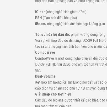
cấp cho bạn sự nâng cao về chất lượng chi tiết 
iClear
(công nghê hình giảm đốm)
PSH
(Tạo ảnh điều hòa pha)
iBeam:
công nghệ hình ảnh hỗn hợp không gian
Tối ưu hóa bộ đầu dò:
phạm vi ứng dụng rộng
Với sự kết hợp đầu dò đa năng, DC-39 Full HD c
tạo ra chất lượng hình ảnh tiên tiến cho nhiều lo
ComboWave
ComboWave là một công nghê chuyển đổi độc đáo 
DC-39 Full HD thu được phổ âm tốt hơn và trở kh
tính.
Dual-Volume
Kết hợp âm lượng lồi, âm lượng nội tiết và các g
cấp dịch vụ chăm sóc phụ nữ 4D chuyên dụng từ 
Giải pháp cho tiết niệu
Các đầu dò biplane được thiết kế đặc biệt, bao gồ
mở rộng tâm trí của bạn