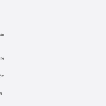
 ảnh
chế
gồm
ới