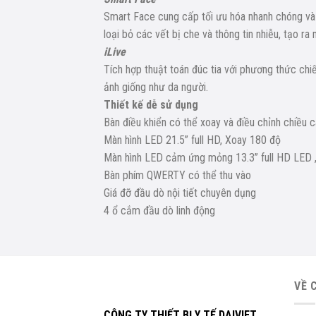
Smart Face cung cấp tối ưu hóa nhanh chóng và 
loại bỏ các vết bị che và thông tin nhiễu, tạo ra 
iLive
Tích hợp thuật toán đúc tia với phương thức chiếu
ảnh giống như da người.
Thiết kế dễ sử dụng
Bàn điều khiển có thể xoay và điều chỉnh chiều ca
Màn hình LED 21.5” full HD, Xoay 180 độ
Màn hình LED cảm ứng mỏng 13.3” full HD LED 
Bàn phím QWERTY có thể thu vào
Giá đỡ đầu dò nội tiết chuyên dụng
4 ổ cắm đầu dò linh động
VỀ 
CÔNG TY THIẾT BỊ Y TẾ DAIVIET