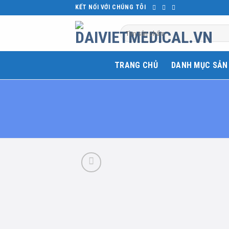
Skip
KẾT NỐI VỚI CHÚNG TÔI
to
Tìm
content
kiếm:
TRANG CHỦ
DANH MỤC SẢN
Add 
wishl