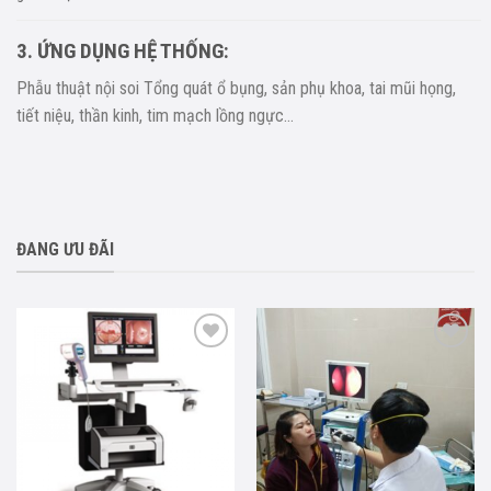
3. ỨNG DỤNG HỆ THỐNG:
Phẫu thuật nội soi Tổng quát ổ bụng, sản phụ khoa, tai mũi họng,
tiết niệu, thần kinh, tim mạch lồng ngực…
ĐANG ƯU ĐÃI
Add to
Add to
wishlist
wishlist