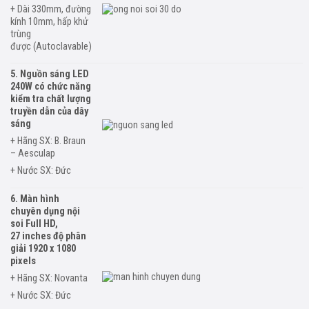
+ Dài 330mm,
đường
kính
10mm,
hấp khử
trùng
được
(Autoclavable)
5. Nguồn sáng LED
240W có chức năng
kiểm tra chất lượng
truyền dẫn của dây
sáng
+ Hãng SX: B. Braun
– Aesculap
+ Nước SX: Đức
6. Màn hình
chuyên dụng nội
soi Full HD,
27
inches độ phân
giải 1920 x 1080
pixels
+ Hãng SX: Novanta
+ Nước SX: Đức