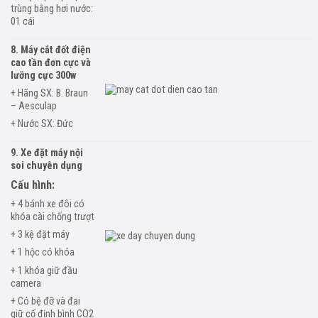
trùng
bằng hơi nước:
01 cái
8. Máy cắt đốt điện
cao tần đơn cực và
lưỡng
cực 300w
+ Hãng SX: B. Braun
– Aesculap
+ Nước SX: Đức
9. Xe đặt máy nội
soi chuyên dụng
Cấu hình:
+ 4 bánh xe đôi có
khóa cài chống trượt
+ 3 kệ đặt máy
+ 1 hộc có khóa
+ 1 khóa giữ đầu
camera
+ Có bệ đỡ và đai
giữ cố định bình CO2