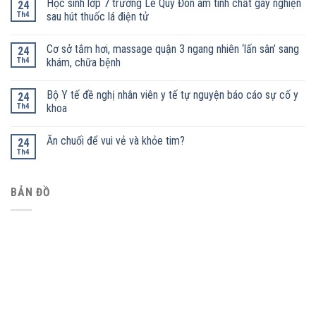
Học sinh lớp 7 trường Lê Quý Đôn âm tính chất gây nghiện
24
Th4
sau hút thuốc lá điện tử
Cơ sở tắm hơi, massage quận 3 ngang nhiên ‘lấn sân’ sang
24
Th4
khám, chữa bệnh
Bộ Y tế đề nghị nhân viên y tế tự nguyện báo cáo sự cố y
24
Th4
khoa
Ăn chuối để vui vẻ và khỏe tim?
24
Th4
BẢN ĐỒ