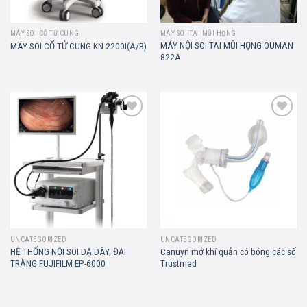
MÁY SOI CỔ TỬ CUNG
MÁY SOI TAI MŨI HỌNG
MÁY NỘI SOI TAI MŨI HỌNG OUMAN
MÁY SOI CỔ TỬ CUNG KN 2200I(A/B)
822A
Add to
Add to
wishlist
wishlist
UNCATEGORIZED
UNCATEGORIZED
HỆ THỐNG NỘI SOI DẠ DÀY, ĐẠI
Canuyn mở khí quản có bóng các số
TRÀNG FUJIFILM EP-6000
Trustmed