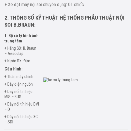
+ Xe đặt máy nội soi chuyên dụng: 01 chiếc
2. THÔNG SỐ KỸ THUẬT HỆ THỐNG PHẪU THUẬT NỘI
SOI B.BRAUN:
1. Bộ xử lý hình ảnh
trung tâm
+ Hãng SX: B. Braun
– Aesculap
+ Nước SX: Đức
Cấu hình:
+ Thân máy chính
+ Dây điện nguồn
+ Dây nối tín hiệu
MIS – BUS
+ Dây nối tín hiệu DVI
– D
+ Dây nối tín hiệu 3G
– SDI