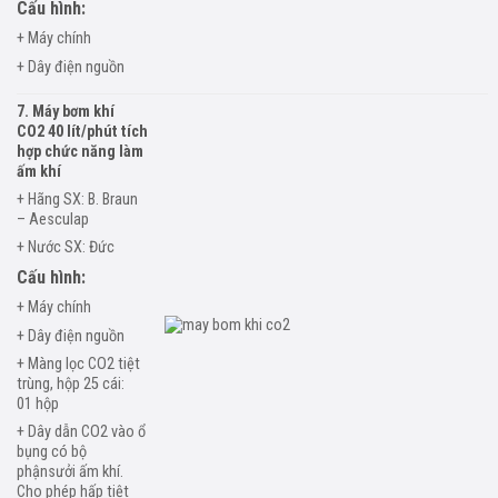
Cấu hình:
+ Máy chính
+ Dây điện nguồn
7. Máy bơm khí
CO2
40 lít/phút tích
hợp chức năng làm
ấm khí
+ Hãng SX: B. Braun
– Aesculap
+ Nước SX: Đức
Cấu hình:
+ Máy chính
+ Dây điện nguồn
+ Màng lọc CO2 tiệt
trùng, hộp 25 cái:
01
hộp
+ Dây dẫn CO2 vào ổ
bụng có bộ
phận
sưởi ấm khí.
Cho phép hấp tiệt