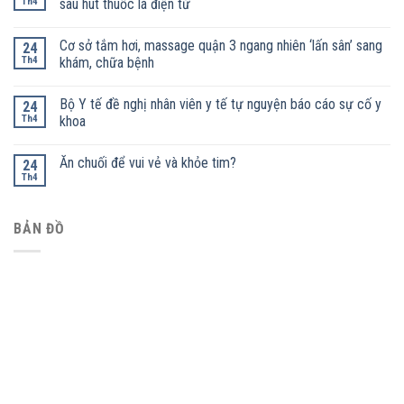
Th4
sau hút thuốc lá điện tử
Cơ sở tắm hơi, massage quận 3 ngang nhiên ‘lấn sân’ sang
24
Th4
khám, chữa bệnh
Bộ Y tế đề nghị nhân viên y tế tự nguyện báo cáo sự cố y
24
Th4
khoa
Ăn chuối để vui vẻ và khỏe tim?
24
Th4
BẢN ĐỒ