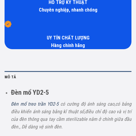
HỖ TRỢ KỸ THUẬT
Chuyên nghiệp, nhanh chóng
UY TÍN CHẤT LƯỢNG
Hàng chính hãng
MÔ TẢ
Đèn mổ YD2-5
Đèn mổ treo trần YD2-5
có cường độ ánh sáng cao,có bảng
điều khiển ánh sáng bằng kĩ thuật số,điều chỉ độ cao và vị trí
của đèn thông qua tay cầm sterilizable nằm ở chính giữa đầu
đèn., Dễ dàng vệ sinh đèn.