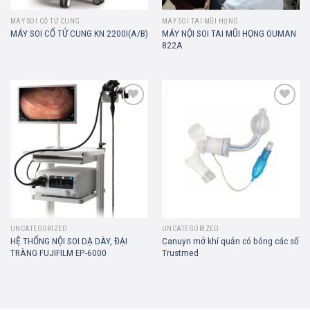
MÁY SOI CỔ TỬ CUNG
MÁY SOI TAI MŨI HỌNG
MÁY NỘI SOI TAI MŨI HỌNG OUMAN
MÁY SOI CỔ TỬ CUNG KN 2200I(A/B)
822A
Add to
Add to
wishlist
wishlist
UNCATEGORIZED
UNCATEGORIZED
HỆ THỐNG NỘI SOI DẠ DÀY, ĐẠI
Canuyn mở khí quản có bóng các số
TRÀNG FUJIFILM EP-6000
Trustmed