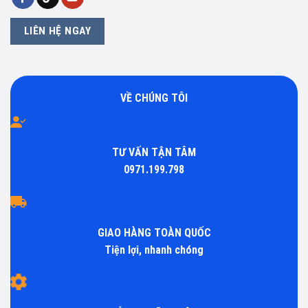
LIÊN HỆ NGAY
VỀ CHÚNG TÔI
TƯ VẤN TẬN TÂM
0971.199.798
GIAO HÀNG TOÀN QUỐC
Tiện lợi, nhanh chóng