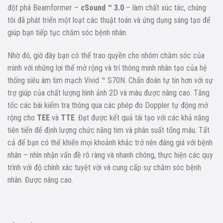
đột phá Beamformer –
cSound ™ 3.0
– làm chất xúc tác, chúng
tôi đã phát triển một loạt các thuật toán và ứng dụng sáng tạo để
giúp bạn tiếp tục chăm sóc bệnh nhân.
Nhờ đó, giờ đây bạn có thể trao quyền cho nhóm chăm sóc của
mình với những lợi thế mở rộng và trí thông minh nhân tạo của hệ
thống siêu âm tim mạch Vivid ™ S70N. Chẩn đoán tự tin hơn với sự
trợ giúp của chất lượng hình ảnh 2D và màu được nâng cao. Tăng
tốc các bài kiểm tra thông qua các phép đo Doppler tự động mở
rộng cho
TEE
và
TTE
. Đạt được kết quả tái tạo với các khả năng
tiên tiến để định lượng chức năng tim và phân suất tống máu. Tất
cả để bạn có thể khiến mọi khoảnh khắc trở nên đáng giá với bệnh
nhân – nhìn nhận vấn đề rõ ràng và nhanh chóng, thực hiện các quy
trình với độ chính xác tuyệt vời và cung cấp sự chăm sóc bệnh
nhân. Được nâng cao.