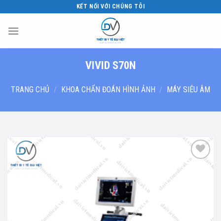
Skip
KẾT NỐI VỚI CHÚNG TÔI
to
content
VIVID S70N
TRANG CHỦ
/
KHOA CHẨN ĐOÁN HÌNH ẢNH
/
MÁY SIÊU ÂM
Add to
wishlist