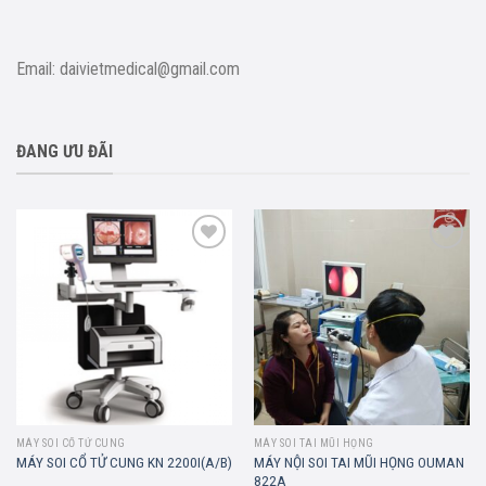
Email: daivietmedical@gmail.com
ĐANG ƯU ĐÃI
Add to
Add to
wishlist
wishlist
MÁY SOI CỔ TỬ CUNG
MÁY SOI TAI MŨI HỌNG
MÁY NỘI SOI TAI MŨI HỌNG OUMAN
MÁY SOI CỔ TỬ CUNG KN 2200I(A/B)
822A