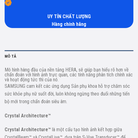
UY TÍN CHẤT LƯỢNG
Hàng chính hãng
MÔ TẢ
Mô hình hàng đầu của nền tảng HERA, sẽ giúp bạn hiểu rõ hơn về
chẩn đoán với hình ảnh trực quan, các tính năng phân tích chính xác
và hoạt động tức thì của nó.
SAMSUNG cam kết các ứng dụng Sản phụ khoa hỗ trợ chăm sóc
sức khỏe phụ nữ suốt đời, luôn không ngừng theo đuổi những tiến
bộ mới trong chẩn đoán siêu âm.
Crystal Architecture™
Crystal Architecture™
là một cấu tạo hình ảnh kết hợp giữa
CrystalBeam™ và CrystalLive™, dựa trên S-Vue Transducer™ để