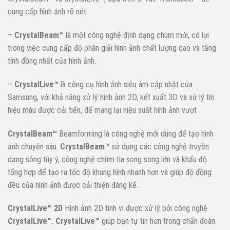
cung cấp hình ảnh rõ nét.
–
CrystalBeam™
là một công nghệ định dạng chùm mới, có lợi
trong việc cung cấp độ phân giải hình ảnh chất lượng cao và tăng
tính đồng nhất của hình ảnh.
–
CrystalLive™
là công cụ hình ảnh siêu âm cập nhật của
Samsung, với khả năng xử lý hình ảnh 2D, kết xuất 3D và xử lý tín
hiệu màu được cải tiến, để mang lại hiệu suất hình ảnh vượt
CrystalBeam™
Beamforming là công nghệ mới dùng để tạo hình
ảnh chuyên sâu.
CrystalBeam™
sử dụng các công nghệ truyền
dạng sóng tùy ý, công nghệ chùm tia song song lớn và khẩu độ
tổng hợp để tạo ra tốc độ khung hình nhanh hơn và giúp độ đồng
đều của hình ảnh được cải thiện đáng kể.
CrystalLive™
2D
Hình ảnh 2D tinh vi được xử lý bởi công nghệ
CrystalLive™
.
CrystalLive™
giúp bạn tự tin hơn trong chẩn đoán