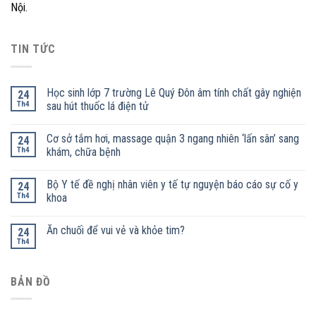
Nội.
TIN TỨC
Học sinh lớp 7 trường Lê Quý Đôn âm tính chất gây nghiện
24
Th4
sau hút thuốc lá điện tử
Cơ sở tắm hơi, massage quận 3 ngang nhiên ‘lấn sân’ sang
24
Th4
khám, chữa bệnh
Bộ Y tế đề nghị nhân viên y tế tự nguyện báo cáo sự cố y
24
Th4
khoa
Ăn chuối để vui vẻ và khỏe tim?
24
Th4
BẢN ĐỒ