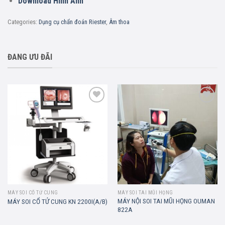
Download Hình Ảnh
Categories:
Dụng cụ chẩn đoán Riester
,
Âm thoa
ĐANG ƯU ĐÃI
Add to
Add to
wishlist
wishlist
MÁY SOI CỔ TỬ CUNG
MÁY SOI TAI MŨI HỌNG
MÁY NỘI SOI TAI MŨI HỌNG OUMAN
MÁY SOI CỔ TỬ CUNG KN 2200I(A/B)
822A